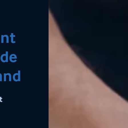
nt
 de
and
t