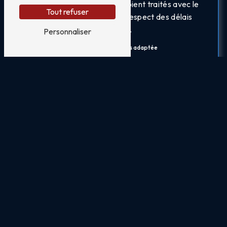
veillant à ce que vos biens soient traités avec le
Tout refuser
plus grand soin et dans le respect des délais
convenus.
Personnaliser
Une flotte de véhicules adaptée
Pour assurer le transport de vos meubles en toute
sécurité, Cocquibus déménagement dispose d'une
flotte de véhicules adaptée à tous types de biens.
Que vous ayez des meubles fragiles, volumineux
ou précieux, nous avons les moyens techniques et
logistiques nécessaires pour assurer leur transport
dans les meilleures conditions.
Des solutions sur mesure
Nous comprenons que chaque déménagement est
unique, c'est pourquoi nous vous proposons des
solutions sur mesure en fonction de vos besoins
spécifiques. Que vous déménagiez un
appartement, une maison ou un bureau, notre