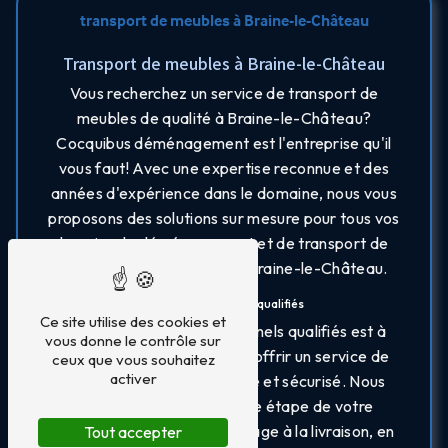
transport de meubles à Braine-le-Château
Transport de meubles à Braine-le-Château
Vous recherchez un service de transport de
meubles de qualité à Braine-le-Château?
Cocquibus déménagement est l'entreprise qu'il
vous faut! Avec une expertise reconnue et des
années d'expérience dans le domaine, nous vous
proposons des solutions sur mesure pour tous vos
besoins de déménagement et de transport de
meubles dans la région de Braine-le-Château.
Des professionnels qualifiés
Ce site utilise des cookies et
Notre équipe de professionnels qualifiés est à
vous donne le contrôle sur
votre disposition pour vous offrir un service de
ceux que vous souhaitez
activer
transport de meubles fiable et sécurisé. Nous
prenons en charge chaque étape de votre
déménagement, de l'emballage à la livraison, en
Tout accepter