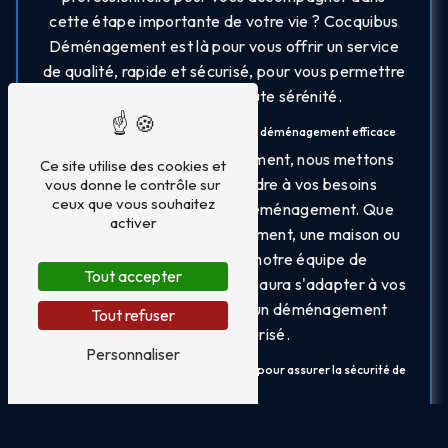
cette étape importante de votre vie ? Cocquibus
Déménagement est là pour vous offrir un service
de qualité, rapide et sécurisé, pour vous permettre
de déménager en toute sérénité.
Des prestations sur-mesure pour un déménagement efficace
Chez Cocquibus Déménagement, nous mettons
Ce site utilise des cookies et
tout en œuvre pour répondre à vos besoins
vous donne le contrôle sur
ceux que vous souhaitez
spécifiques en matière de déménagement. Que
activer
vous déménagiez un appartement, une maison ou
un bureau à Anderlecht, notre équipe de
Tout accepter
professionnels expérimentés saura s'adapter à vos
exigences et vous garantir un déménagement
Tout refuser
rapide et sécurisé.
Personnaliser
Des déménageurs qualifiés et équipés pour assurer la sécurité de
vos biens
La sécurité de vos biens est notre priorité absolue.
Nos déménageurs qualifiés sont formés pour