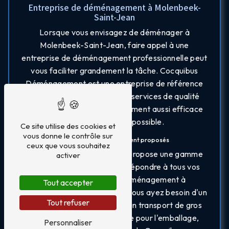
Entreprise de déménagement à Molenbeek-
Saint-Jean
Lorsque vous envisagez de déménager à
Molenbeek-Saint-Jean, faire appel à une
entreprise de déménagement professionnelle peut
vous faciliter grandement la tâche. Cocquibus
Déménagement est une entreprise de référence
dans le secteur, offrant des services de qualité
pour rendre votre déménagement aussi efficace
et sans stress que possible.
Ce site utilise des cookies et
vous donne le contrôle sur
Services de déménagement proposés
ceux que vous souhaitez
Cocquibus Déménagement propose une gamme
activer
complète de services pour répondre à tous vos
besoins lors de votre déménagement à
Tout accepter
Molenbeek-Saint-Jean. Que vous ayez besoin d'un
Tout refuser
déménagement complet, d'un transport de gros
meubles ou d'une assistance pour l'emballage,
Personnaliser